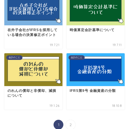
在外子会社がIFRSを採用して
時価算定会計基準について
いる場合の決算修正ポイント
19.7.21
19.7.11
会計のこと
会計のこと
のれんの償却と非償却、減損
IFRS第9号 金融資産の分類
について
19.1.26
18.10.8
1
2