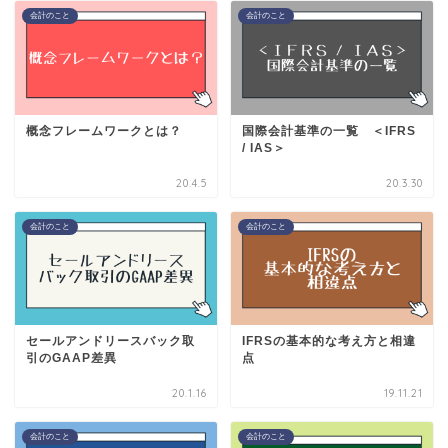
会計のこと
会計のこと
概念フレームワークとは？
国際会計基準の一覧 ＜IFRS
/ IAS＞
20.4.5
20.3.30
会計のこと
会計のこと
セールアンドリースバック取
IFRSの基本的な考え方と相違
引のGAAP差異
点
20.1.16
19.11.21
会計のこと
会計のこと