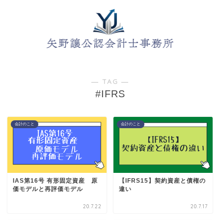
― TAG ―
#IFRS
会計のこと
会計のこと
IAS第16号 有形固定資産 原
【IFRS15】契約資産と債権の
価モデルと再評価モデル
違い
20.7.22
20.7.17