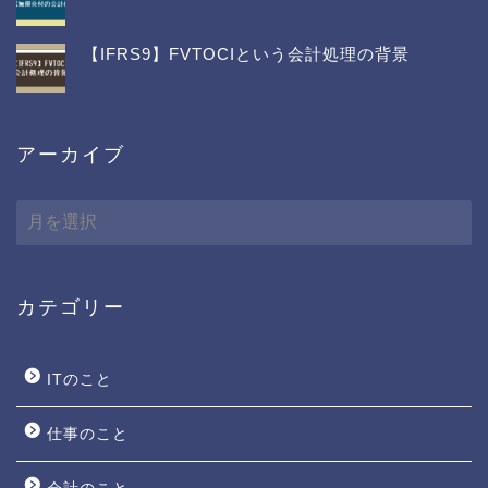
【IFRS9】FVTOCIという会計処理の背景
アーカイブ
ア
ー
カ
イ
ブ
カテゴリー
ITのこと
仕事のこと