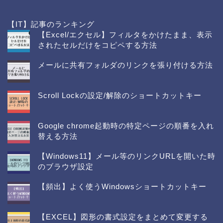
トップページ
【IT】記事のランキング
プロフィール
【Excel/エクセル】フィルタをかけたまま、表示
されたセルだけをコピペする方法
サービス
メールに共有フォルダのリンクを張り付ける方法
決算支援・決算早期化支援
Scroll Lockの設定/解除のショートカットキー
IPO支援
Google chrome起動時の特定ページの順番を入れ
替える方法
内部統制支援
【Windows11】メール等のリンクURLを開いた時
のブラウザ設定
社内研修支援・研修講師
【頻出】よく使うWindowsショートカットキー
料金
【EXCEL】図形の書式設定をまとめて変更する